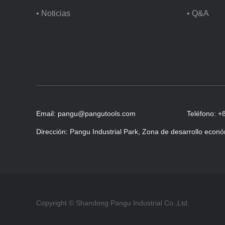
• Noticias
• Q&A
Email: pangu@pangutools.com
Teléfono: 
Dirección: Pangu Industrial Park, Zona de desarrollo econó
Copyright © Shandong Pangu Industrial Co.,Ltd.