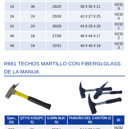
H231
16
36
26/25
38 X 36 X 21
9
H232
24
24
25/24
42 X 27 X 25
0
H232
32
24
30/29
44 X 29 X 28
1
H232
40
18
27/26
48 X 44 X 17
2
H232
48
18
32/31
48 X 46 X 18
3
R661 TECHOS MARTILLO CON FIBERGLGLASS
DE LA MANIJA
Spec.
QTY/CASE(PC
G.W/N.W.(K
TAMAÑO DEL CARTÓN (C
ID
(G)
S)
G)
M)
H232