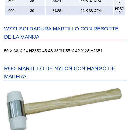
500
36
25/24
54 X 37 X 23
4
H232
600
36
29/28
56 X 38 X 24
5
W771 SOLDADURA MARTILLO CON RESORTE
DE LA MANIJA
50 X 38 X 24 H2350 45 48 33/31 55 X 42 X 28 H2351
R885 MARTILLO DE NYLON CON MANGO DE
MADERA