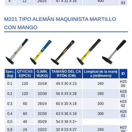
4
12
26/25
47 X 31 X 16
400
03
M221 TIPO ALEMÁN MAQUINISTA MARTILLO
CON MANGO
Spec.
QTY/CAS
G.W/N.
TAMAÑO DEL CA
Longitud de la manij
ID
(kg)
E(PCS)
W.(KG)
RTÓN (CM)
a (milímetro)
H25
0.1
120
20/18
49 X 30 X 23
260
00
H25
0.2
120
32/30
56 X 33 X 28
280
01
H25
0.3
60
26/24
60 X 35 X 18
300
02
H25
0.4
60
32/30
63 X 36 X 19
300
03
0.5
48
30/29
54 X 38 X 2>
H27
0,8
24
23/22
32 X 23 X 27
260
00