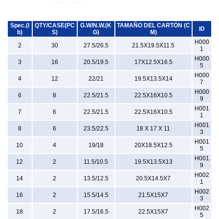
Spec.(l
QTY/CASE(PC
G.W/N.W.(K
TAMAÑO DEL CARTÓN (C
ID
b)
S)
G)
M)
H000
2
30
27.5/26.5
21.5X19.5X11.5
1
H000
3
16
20.5/19.5
17X12.5X16.5
5
H000
4
12
22/21
19.5X13.5X14
7
H000
6
8
22.5/21.5
22.5X16X10.5
9
H001
7
6
22.5/21.5
22.5X16X10.5
1
H001
8
6
23.5/22.5
18 X 17 X 11
3
H001
10
4
19/18
20X18.5X12.5
5
H001
12
2
11.5/10.5
19.5X13.5X13
9
H002
14
2
13.5/12.5
20.5X14.5X7
1
H002
16
2
15.5/14.5
21.5X15X7
3
H002
18
2
17.5/16.5
22.5X15X7
5