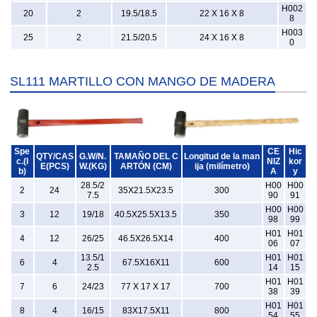
H002
20
2
19.5/18.5
22 X 16 X 8
8
H003
25
2
21.5/20.5
24 X 16 X 8
0
SL111 MARTILLO CON MANGO DE MADERA
Spe
CE
Hic
QTY/CAS
G.W/N.
TAMAÑO DEL C
Longitud de la man
c.(l
NIZ
kor
E(PCS)
W.(KG)
ARTÓN (CM)
ija (milímetro)
b)
A
y
28.5/2
H00
H00
2
24
35X21.5X23.5
300
7.5
90
91
H00
H00
3
12
19/18
40.5X25.5X13.5
350
98
99
H01
H01
4
12
26/25
46.5X26.5X14
400
06
07
13.5/1
H01
H01
6
4
67.5X16X11
600
2.5
14
15
H01
H01
7
6
24/23
77 X 17 X 17
700
38
39
H01
H01
8
4
16/15
83X17.5X11
800
54
55