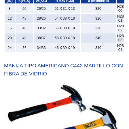
(oz)
E(PCS)
W.(KG)
RTÓN (CM)
a (milímetro)
H28
8
60
26/25
51 X 31 X 13
320
00
H28
12
48
28/26
54 X 38 X 18
320
01
H28
16
48
33/32
56 X 38 X 19
320
02
H28
20
48
38/37
58 X 39 X 18
340
03
H28
24
36
34/33
46 X 39 X 19
340
04
MANIJA TIPO AMERICANO C442 MARTILLO CON
FIBRA DE VIDRIO