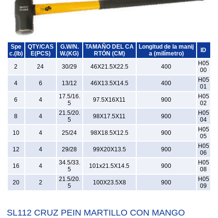
Spe
QTY/CAS
G.W/N.
TAMAÑO DEL CA
Longitud de la manij
ID
c.(lb)
E(PCS)
W.(KG)
RTÓN (CM)
a (milímetro)
H05
2
24
30/29
46X21.5X22.5
400
00
H05
4
6
13/12
46X13.5X14.5
400
01
17.5/16.
H05
6
4
97.5X16X11
900
5
02
21.5/20.
H05
8
4
98X17.5X11
900
5
04
H05
10
4
25/24
98X18.5X12.5
900
05
H05
12
4
29/28
99X20X13.5
900
06
34.5/33.
H05
16
4
101x21.5X14.5
900
5
08
21.5/20.
H05
20
2
100X23.5X8
900
5
09
SL112 CRUZ PEIN MARTILLO CON MANGO