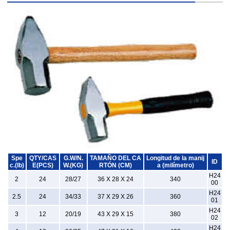
Spe
QTY/CAS
G.W/N.
TAMAÑO DEL CA
Longitud de la manij
ID
c.(lb)
E(PCS)
W.(KG)
RTÓN (CM)
a (milímetro)
H24
2
24
28/27
36 X 28 X 24
340
00
H24
2.5
24
34/33
37 X 29 X 26
360
01
H24
3
12
20/19
43 X 29 X 15
380
02
H24