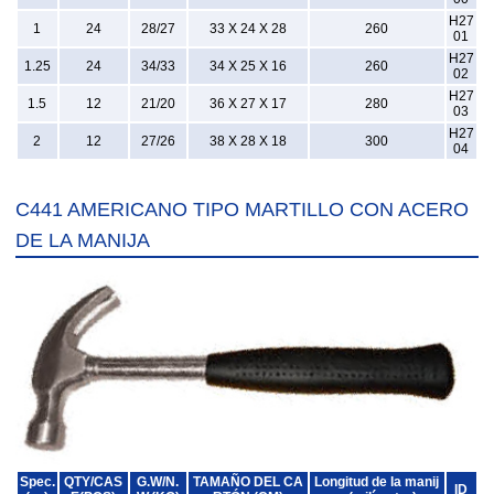
H27
1
24
28/27
33 X 24 X 28
260
01
H27
1.25
24
34/33
34 X 25 X 16
260
02
H27
1.5
12
21/20
36 X 27 X 17
280
03
H27
2
12
27/26
38 X 28 X 18
300
04
C441 AMERICANO TIPO MARTILLO CON ACERO
DE LA MANIJA
Spec.
QTY/CAS
G.W/N.
TAMAÑO DEL CA
Longitud de la manij
ID