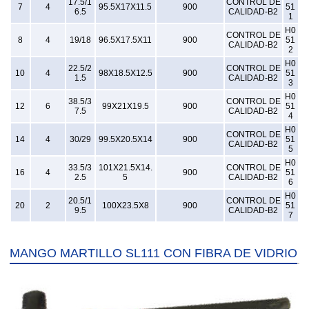
17.5/1
CONTROL DE
7
4
95.5X17X11.5
900
51
6.5
CALIDAD-B2
1
H0
CONTROL DE
8
4
19/18
96.5X17.5X11
900
51
CALIDAD-B2
2
H0
22.5/2
CONTROL DE
10
4
98X18.5X12.5
900
51
1.5
CALIDAD-B2
3
H0
38.5/3
CONTROL DE
12
6
99X21X19.5
900
51
7.5
CALIDAD-B2
4
H0
CONTROL DE
14
4
30/29
99.5X20.5X14
900
51
CALIDAD-B2
5
H0
33.5/3
101X21.5X14.
CONTROL DE
16
4
900
51
2.5
5
CALIDAD-B2
6
H0
20.5/1
CONTROL DE
20
2
100X23.5X8
900
51
9.5
CALIDAD-B2
7
MANGO MARTILLO SL111 CON FIBRA DE VIDRIO