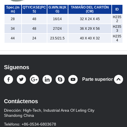
Spec.(m
QTY/CASE(PC
G.W/N.W.(K
TAMAÑO DEL CARTÓN
ID
m)
S)
G)
(CM)
H235
28
48
16/14
32 X 24 X 45
2
H235
34
48
27/24
36 X 29 X 56
3
H235
44
24
23.5/21.5
40 X 40 X 32
4
Síguenos
Parte superior
Contáctenos
Dirección: High-Tech, Industrial Area Of Leling City
Shandong China
Teléfono: +86-0534-6803678