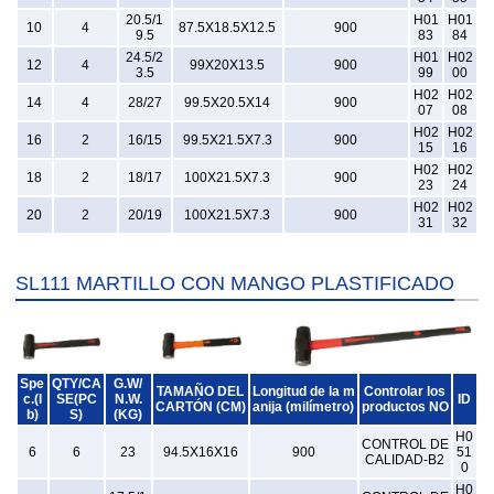
20.5/1
H01
H01
10
4
87.5X18.5X12.5
900
9.5
83
84
24.5/2
H01
H02
12
4
99X20X13.5
900
3.5
99
00
H02
H02
14
4
28/27
99.5X20.5X14
900
07
08
H02
H02
16
2
16/15
99.5X21.5X7.3
900
15
16
H02
H02
18
2
18/17
100X21.5X7.3
900
23
24
H02
H02
20
2
20/19
100X21.5X7.3
900
31
32
SL111 MARTILLO CON MANGO PLASTIFICADO
Spe
QTY/CA
G.W/
TAMAÑO DEL
Longitud de la m
Controlar los
c.(l
SE(PC
N.W.
ID
CARTÓN (CM)
anija (milímetro)
productos NO
b)
S)
(KG)
H0
CONTROL DE
6
6
23
94.5X16X16
900
51
CALIDAD-B2
0
H0