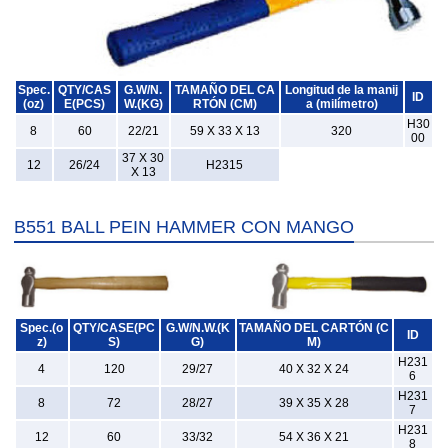
Spec.
QTY/CAS
G.W/N.
TAMAÑO DEL CA
Longitud de la manij
ID
(oz)
E(PCS)
W.(KG)
RTÓN (CM)
a (milímetro)
H30
8
60
22/21
59 X 33 X 13
320
00
37 X 30
12
26/24
H2315
X 13
B551 BALL PEIN HAMMER CON MANGO
Spec.(o
QTY/CASE(PC
G.W/N.W.(K
TAMAÑO DEL CARTÓN (C
ID
z)
S)
G)
M)
H231
4
120
29/27
40 X 32 X 24
6
H231
8
72
28/27
39 X 35 X 28
7
H231
12
60
33/32
54 X 36 X 21
8