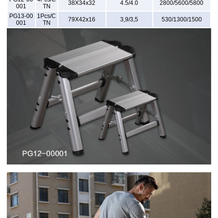
38X34x32
4.5/4.0
2800/5600/5800
001
TN
PG13-00
1Pcs/C
79X42x16
3,9/3,5
530/1300/1500
001
TN