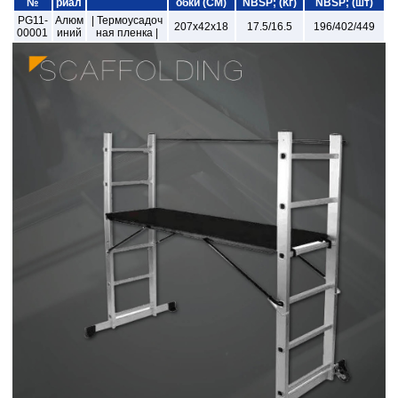
№
риал
обки (CM)
NBSP; (Кг)
NBSP; (шт)
PG11-
Алюм
| Термоусадоч
207x42x18
17.5/16.5
196/402/449
00001
иний
ная пленка |