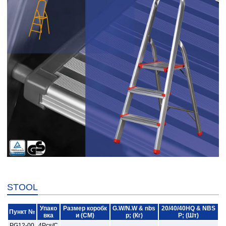
STOOL
Упако
Размер коробк
G.W/N.W & nbs
20/40/40HQ & NBS
Пункт №
вка
и (CM)
p; (Кг)
P; (Шт)
PG12-00
4Pcs/C