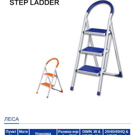
ЛЕСА
Пункт
Мате
Размер кор
GW/N .W &
20/40/40HQ &
Упаковка