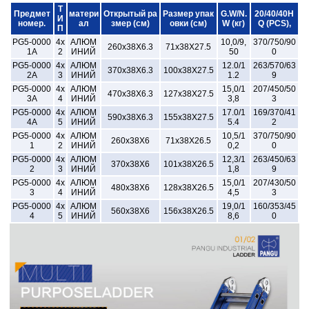
Т
Предмет
матери
Открытый ра
Размер упак
G.W/N.
20/40/40H
И
номер.
ал
змер (см)
овки (см)
W (кг)
Q (PCS),
П
PG5-0000
4х
АЛЮМ
10,0/9,
370/750/90
260x38X6.3
71x38X27.5
1A
2
ИНИЙ
50
0
PG5-0000
4x
АЛЮМ
12.0/1
263/570/63
370x38X6.3
100x38X27.5
2A
3
ИНИЙ
1.2
9
PG5-0000
4x
АЛЮМ
15,0/1
207/450/50
470x38X6.3
127x38X27.5
3A
4
ИНИЙ
3,8
3
PG5-0000
4x
АЛЮМ
17.0/1
169/370/41
590x38X6.3
155x38X27.5
4A
5
ИНИЙ
5.4
2
PG5-0000
4х
АЛЮМ
10,5/1
370/750/90
260x38X6
71x38X26.5
1
2
ИНИЙ
0,2
0
PG5-0000
4x
АЛЮМ
12,3/1
263/450/63
370x38X6
101x38X26.5
2
3
ИНИЙ
1,8
9
PG5-0000
4x
АЛЮМ
15,0/1
207/430/50
480x38X6
128x38X26.5
3
4
ИНИЙ
4,5
3
PG5-0000
4x
АЛЮМ
19,0/1
160/353/45
560x38X6
156x38X26.5
4
5
ИНИЙ
8,6
0