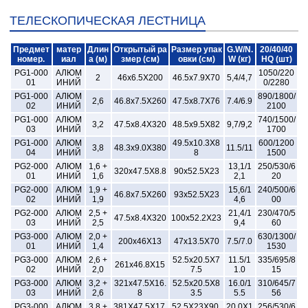
ТЕЛЕСКОПИЧЕСКАЯ ЛЕСТНИЦА
Предмет
матер
Длин
Открытый ра
Размер упак
G.W/N.
20/40/40
номер.
иал
а (м)
змер (см)
овки (см)
W (кг)
HQ (шт)
PG1-000
АЛЮМ
1050/220
2
46x6.5X200
46.5x7.9X70
5,4/4,7
01
ИНИЙ
0/2280
PG1-000
АЛЮМ
890/1800/
2,6
46.8x7.5X260
47.5x8.7X76
7.4/6.9
02
ИНИЙ
2100
PG1-000
АЛЮМ
740/1500/
3,2
47.5x8.4X320
48.5x9.5X82
9,7/9,2
03
ИНИЙ
1700
PG1-000
АЛЮМ
49.5x10.3X8
600/1200
3,8
48.3x9.0X380
11.5/11
04
ИНИЙ
8
1500
PG2-000
АЛЮМ
1,6 +
13,1/1
250/530/6
320x47.5X8.8
90x52.5X23
01
ИНИЙ
1,6
2,1
20
PG2-000
АЛЮМ
1,9 +
15,6/1
240/500/6
46.8x7.5X260
93x52.5X23
02
ИНИЙ
1,9
4,6
00
PG2-000
АЛЮМ
2,5 +
21,4/1
230/470/5
47.5x8.4X320
100x52.2X23
03
ИНИЙ
2,5
9,4
60
PG3-000
АЛЮМ
2,0 +
630/1300/
200x46X13
47x13.5X70
7.5/7.0
01
ИНИЙ
1,4
1530
PG3-000
АЛЮМ
2,6 +
52.5x20.5X7
11.5/1
335/695/8
261x46.8X15
02
ИНИЙ
2,0
7.5
1.0
15
PG3-000
АЛЮМ
3,2 +
321x47.5X16.
52.5x20.5X8
16.0/1
310/645/7
03
ИНИЙ
2,6
8
3.5
5.5
56
PG3-000
АЛЮМ
3.8 +
381X47.5X17.
52.5X23X90.
20.0X1
256/530/6