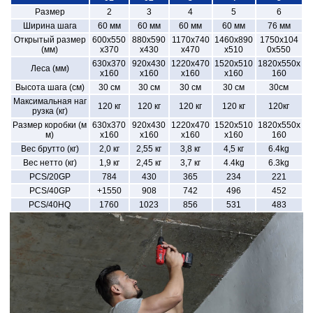
Размер
2
3
4
5
6
Ширина шага
60 мм
60 мм
60 мм
60 мм
76 мм
Открытый размер
600x550
880x590
1170x740
1460x890
1750x104
(мм)
x370
x430
x470
x510
0x550
630x370
920x430
1220x470
1520x510
1820x550x
Леса (мм)
x160
x160
x160
x160
160
Высота шага (см)
30 см
30 см
30 см
30 см
30см
Максимальная наг
120 кг
120 кг
120 кг
120 кг
120кг
рузка (кг)
Размер коробки (м
630x370
920x430
1220x470
1520x510
1820x550x
м)
x160
x160
x160
x160
160
Вес брутто (кг)
2,0 кг
2,55 кг
3,8 кг
4,5 кг
6.4kg
Вес нетто (кг)
1,9 кг
2,45 кг
3,7 кг
4.4kg
6.3kg
PCS/20GP
784
430
365
234
221
PCS/40GP
+1550
908
742
496
452
PCS/40HQ
1760
1023
856
531
483