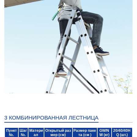
3 КОМБИНИРОВАННАЯ ЛЕСТНИЦА
Пункт
Шаг
Матери
Открытый раз
Размер паке
GW/N
20/40/40H
№.
№.
ал
мер (см)
та (см )
W (кг)
Q (шт.)