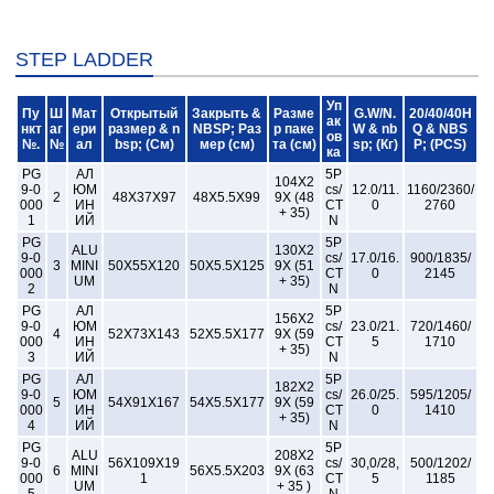
STEP LADDER
Уп
Пу
Ш
Мат
Открытый
Закрыть &
Разме
G.W/N.
20/40/40H
ак
нкт
аг
ери
размер & n
NBSP; Раз
р паке
W & nb
Q & NBS
ов
№.
№
ал
bsp; (См)
мер (см)
та (см)
sp; (Кг)
P; (PCS)
ка
PG
АЛ
5P
104X2
9-0
ЮМ
cs/
12.0/11.
1160/2360/
2
48X37X97
48X5.5X99
9X (48
000
ИН
CT
0
2760
+ 35)
1
ИЙ
N
PG
5P
ALU
130X2
9-0
cs/
17.0/16.
900/1835/
3
MINI
50X55X120
50X5.5X125
9X (51
000
CT
0
2145
UM
+ 35)
2
N
PG
АЛ
5P
156X2
9-0
ЮМ
cs/
23.0/21.
720/1460/
4
52X73X143
52X5.5X177
9X (59
000
ИН
CT
5
1710
+ 35)
3
ИЙ
N
PG
АЛ
5P
182X2
9-0
ЮМ
cs/
26.0/25.
595/1205/
5
54X91X167
54X5.5X177
9X (59
000
ИН
CT
0
1410
+ 35)
4
ИЙ
N
PG
5P
ALU
208X2
9-0
56X109X19
cs/
30,0/28,
500/1202/
6
MINI
56X5.5X203
9X (63
000
1
CT
5
1185
UM
+ 35 )