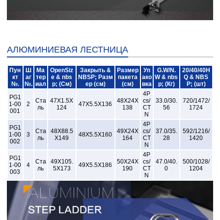
АЛЮМИНИЕВАЯ ЛЕСТНИЦА
Пун
Ш
Ма
OpenSiz
Закрыть &
Размер
Уп
G.W/N.
20/40/40H
кт
аг
тер
e & nbs
NBSP; Разм
пакета
ако
W & nbs
Q & NBS
№.
№.
иал
p; (См)
ер (см)
(см)
вка
p; (Кг)
P; (шт)
4P
PG1
Ста
47X1.5X
48X24X
cs/
33.0/30.
720/1472/
1-00
2
47X5.5X136
ль
124
138
CT
56
1724
001
N
4P
PG1
Ста
48X88.5
49X24X
cs/
37.0/35.
592/1216/
1-00
3
48X5.5X160
ль
X149
164
CT
28
1420
002
N
4P
PG1
Ста
49X105.
50X24X
cs/
47.0/40.
500/1028/
1-00
4
49X5.5X186
ль
5X173
190
CT
0
1204
003
N