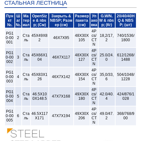
СТАЛЬНАЯ ЛЕСТНИЦА
Пун
Ш
Ма
OpenSiz
Закрыть &
Размер
Уп
G.W/N.
20/40/40H
кт
аг
тер
e & nbs
NBSP; Разм
пакета
ако
W & nbs
Q & NBS
№.
№.
иал
p; (См)
ер (см)
(см)
вка
p; (Кг)
P; (шт)
4P
PG1
Ста
45X49X8
48X30X
cs/
18,2/17,
740/1536/
0-00
2
46X7X95
ль
2
105
CT
2
1800
001
N
4P
PG1
Ста
45X66X1
48X30X
cs/
25.0/24.
612/1268/
0-00
3
46X7X117
ль
04
127
CT
0
1488
002
N
4P
PG1
Ста
45X83X1
48X30X
cs/
35,0/33,
504/1048/
0-00
4
46X7X142
ль
26
154
CT
6
1228
003
N
4P
PG1
Ста
46.5X10
49X30X
cs/
42.0/40.
424/876/1
0-00
5
47X7X168
ль
0X148.5
180
CT
4
028
004
N
4P
PG1
Ста
46.5X117
49X30X
cs/
49.0/47.
368/768/9
0-00
6
47X7X194
ль
X171
206
CT
2
00
005
N